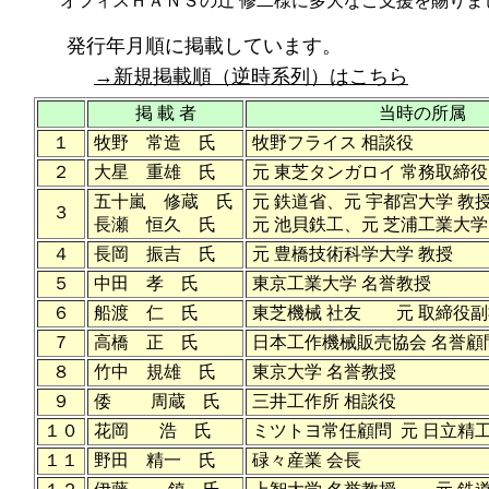
オフィスＨＡＮＳの辻 修二様に多大なご支援を賜りま
発行年月順に掲載しています。
→新規掲載順（逆時系列）はこちら
掲 載 者
当時の所属
１
牧野 常造 氏
牧野フライス 相談役
２
大星 重雄 氏
元 東芝タンガロイ 常務取締役
五十嵐 修蔵 氏
元 鉄道省、元 宇都宮大学 教
３
長瀬 恒久 氏
元 池貝鉄工、元 芝浦工業大
４
長岡 振吉 氏
元 豊橋技術科学大学 教授
５
中田 孝 氏
東京工業大学 名誉教授
６
船渡 仁 氏
東芝機械 社友 元 取締役副
７
高橋 正 氏
日本工作機械販売協会 名誉顧
８
竹中 規雄 氏
東京大学 名誉教授
９
倭 周蔵 氏
三井工作所 相談役
１０
花岡 浩 氏
ミツトヨ常任顧問 元 日立精
１１
野田 精一 氏
碌々産業 会長