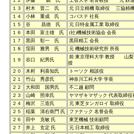
１２
伊藤 鎮 氏
上智大学 名誉教授 元 鉄
１３
村木 晋二 氏
元 日立精機 取締役 三協精機
１４
小林 重成 氏
コバステ 社長
１５
谷 昌徳 氏
元 日特金属工業 取締役
１６
本田 富士雄 氏
(社)機械技術協会 会長
１７
黒田 彰一 氏
黒田精工 会長
１８
窪田 雅男 氏
元 機械技術研究所 所長
前 東京理科大学 教授 山梨
１９
谷口 紀男氏
授
２０
木村 利喜知氏
トーソク 相談役
２１
竹山 秀彦氏
神奈川工科大学 学長
２２
大和田 国男氏
不二越 顧問
２３
山崎 照幸氏
ヤマザキマザック 代表取締役
２４
梅沢 三造氏
元 東芝タンガロイ 取締役
２５
稲葉 清右衛門 氏
ファナック 名誉会長
２６
田中 克敏 氏
東芝機械 技術顧問
２７
井上 玄定 氏
元 日本精工 取締役